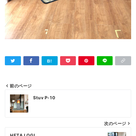
前のページ
投
Stuv P-10
稿
ナ
次のページ
ビ
ゲ
HETA LOGI