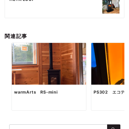
ー
シ
ョ
関連記事
ン
warmArts RS-mini
PS302 エコテ
検